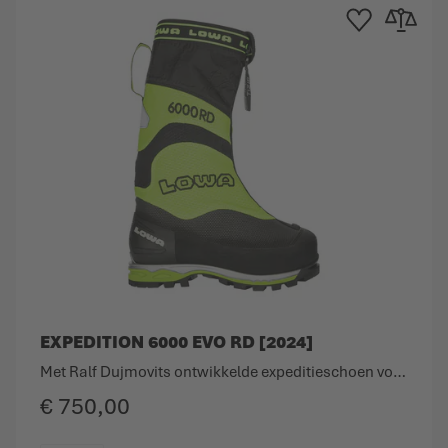
rlanglijst
n om te vergelijken
Toevoegen aan verla
Toevoegen o
EXPEDITION 6000 EVO RD [2024]
Met Ralf Dujmovits ontwikkelde expeditieschoen voor 6000´ers.
€ 750,00