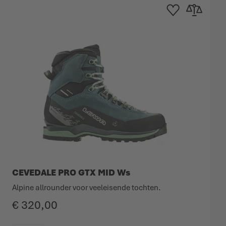
nglijst
m te vergelijken
Toevoegen aan verlang
Toevoegen om 
CEVEDALE PRO GTX MID Ws
Alpine allrounder voor veeleisende tochten.
€ 320,00