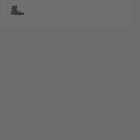
KLEURCODE
nglijst
m te vergelijken