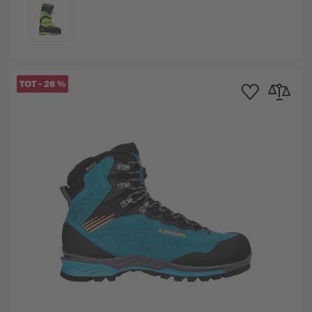
KLEURCODE
TOT
-
26
%
rlanglijst
n om te vergelijken
Toevoegen aan verla
Toevoegen o