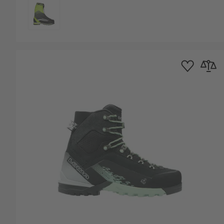
KLEURCODE
Toevoegen aan ve
Toevoege