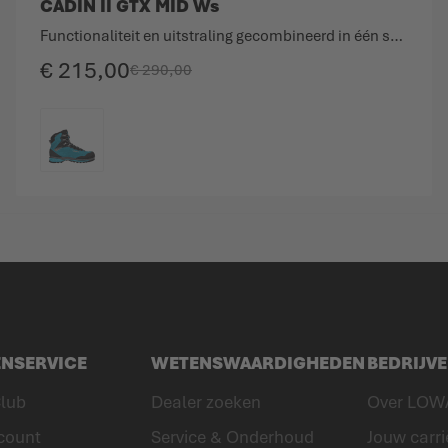
CADIN II GTX MID Ws
Functionaliteit en uitstraling gecombineerd in één sportieve alpine schoen.
€ 215,00
€ 290,00
KLEURCODE
ENSERVICE
WETENSWAARDIGHEDEN
BEDRIJV
lub
Dealer zoeken
Over LOW
count
Service & Onderhoud
Jouw carri