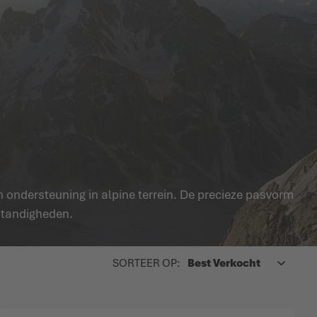
ondersteuning in alpine terrein. De precieze pasvorm
mstandigheden.
BOVEN
SORTEER OP: