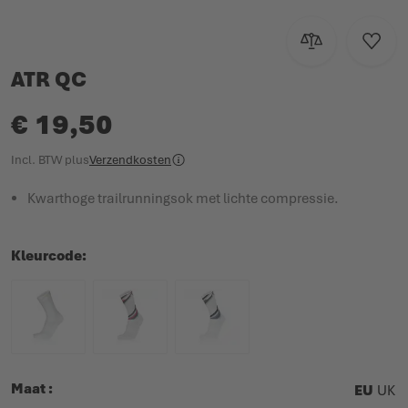
Toevoegen om te
Voeg t
ATR QC
€ 19,50
Incl. BTW
plus
Verzendkosten
Kwarthoge trailrunningsok met lichte compressie.
Kleurcode
Maat
EU
UK