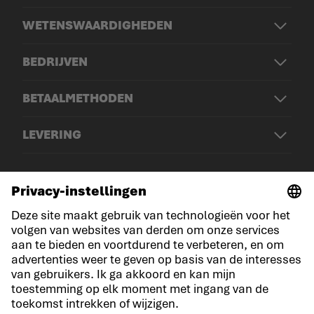
WETENSWAARDIGHEDEN
BEDRIJVEN
BETAALMETHODEN
LEVERING
© LOWA Sportschuhe GmbH
Aankondiging
Privacy
Cookies