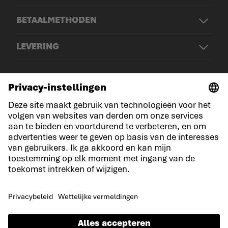
BETAALMETHODEN
LEVERING
© LOWA Sportschuhe GmbH
Aankondiging
Privacy
Cookies
Algemene voorwaarden
Concurrentievoorwaarden
Verklaring over toegankelijkheid