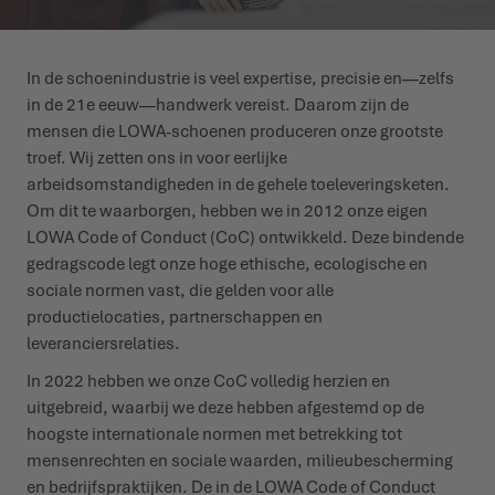
WINTERSCHOENEN
WINTERSCHOENEN
EVENEMENTEN
In de schoenindustrie is veel expertise, precisie en—zelfs
in de 21e eeuw—handwerk vereist. Daarom zijn de
LOWA PROFESSIONAL
LOWA PROFESSIONAL
PODCAST
mensen die LOWA-schoenen produceren onze grootste
troef. Wij zetten ons in voor eerlijke
PERS
arbeidsomstandigheden in de gehele toeleveringsketen.
Om dit te waarborgen, hebben we in 2012 onze eigen
JOUW CARRIÈRE
LOWA Code of Conduct (CoC) ontwikkeld. Deze bindende
gedragscode legt onze hoge ethische, ecologische en
sociale normen vast, die gelden voor alle
productielocaties, partnerschappen en
leveranciersrelaties.
In 2022 hebben we onze CoC volledig herzien en
uitgebreid, waarbij we deze hebben afgestemd op de
hoogste internationale normen met betrekking tot
mensenrechten en sociale waarden, milieubescherming
en bedrijfspraktijken. De in de LOWA Code of Conduct