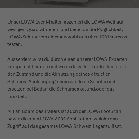
WINTERSCHOENEN
WINTERSCHOENEN
EVENEMENTEN
Unser LOWA Event-Trailer inszeniert die LOWA Welt auf
wenigen Quadrat­metern und bietet dir die Möglichkeit,
LOWA PROFESSIONAL
LOWA PROFESSIONAL
PODCAST
LOWA-Schuhe von einer Auswahl aus über 160 Paaren zu
testen.
PERS
Ausserdem wirst du durch einen unserer LOWA-Experten
JOUW CARRIÈRE
kompetent beraten und wenn du willst, kontrolliert dieser
den Zustand und die Abnützung deines aktuellen
Schuhes. Auch imprä­gnieren wir deine Schuhe und
ersetzen bei Bedarf die Schnür­senkel und/oder das
Fussbett.
Mit an Board des Trailers ist auch der LOWA FootScan
sowie die neue LOWA-360°-Appli­kation, welche den
Zugriff auf das gesamte LOWA-Schweiz-Lager zulässt.