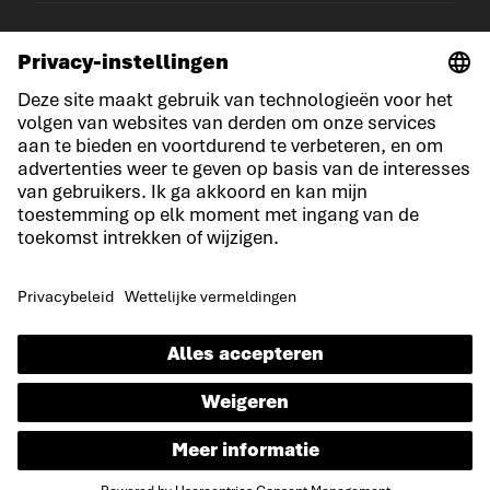
© LOWA Sportschuhe GmbH
Aankondiging
Privacy
Cookies
Algemene voorwaarden
Concurrentievoorwaarden
Verklaring over toegankelijkheid
NL
Taal