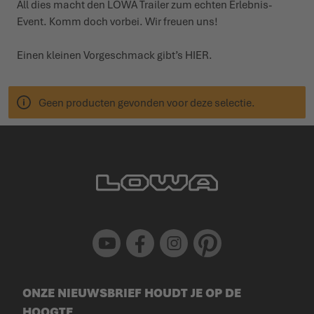
All dies macht den LOWA Trailer zum echten Erlebnis-
Event. Komm doch vorbei. Wir freuen uns!
Einen kleinen Vorge­schmack gibt’s
HIER
.
Geen producten gevonden voor deze selectie.
Youtube
Facebook
Instagram
Pinterest
ONZE NIEUWSBRIEF HOUDT JE OP DE
HOOGTE