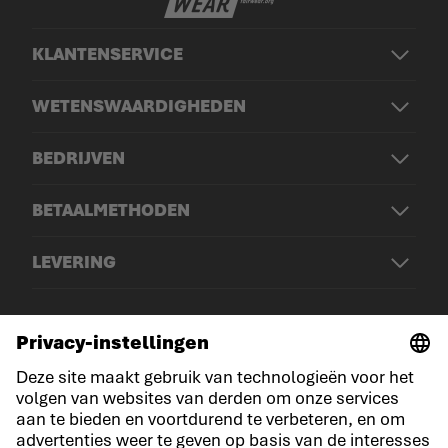
KLANTENSERVICE
WETENSWAARDIGHEDEN
BEDRIJVEN
BETAALMETHODEN
LEVERING
© LOWA Sportschuhe GmbH
Aankondiging