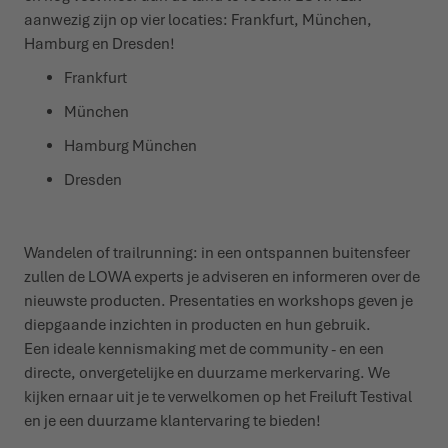
aanwezig zijn op vier locaties: Frankfurt, München,
Hamburg en Dresden!
WINTERSCHOENEN
WINTERSCHOENEN
EVENEMENTEN
Frankfurt
LOWA PROFESSIONAL
LOWA PROFESSIONAL
PODCAST
München
Hamburg München
PERS
Dresden
JOUW CARRIÈRE
Wandelen of trailrunning: in een ontspannen buitensfeer
zullen de LOWA experts je adviseren en informeren over de
nieuwste producten. Presentaties en workshops geven je
diepgaande inzichten in producten en hun gebruik.
Een ideale kennismaking met de community - en een
directe, onvergetelijke en duurzame merkervaring. We
kijken ernaar uit je te verwelkomen op het Freiluft Testival
en je een duurzame klantervaring te bieden!