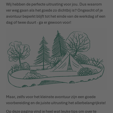
Wij hebben de perfecte uitrusting voor jou. Dus waarom
ver weg gaan
als het goede zo
dichtbij is? Ongeacht of je
WINTERSCHOENEN
WINTERSCHOENEN
EVENEMENTEN
avontuur beperkt blijft tot het einde van de werkdag of een
dag of twee duurt - ga er gewoon voor!
LOWA PROFESSIONAL
LOWA PROFESSIONAL
PODCAST
PERS
JOUW CARRIÈRE
Maar
,
zelfs voor het kleinste avontuur zijn een goede
voorbereiding en de juiste uitrusting het allerbelangrijkste!
Op deze pagina vind je heel wat leuke tips om over te