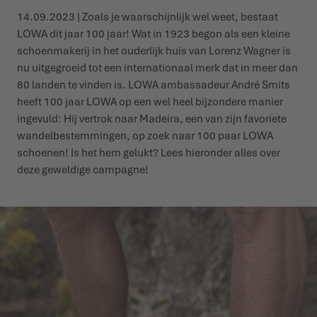
14.09.2023 | Zoals je waarschijnlijk wel weet, bestaat
WINTERSCHOENEN
WINTERSCHOENEN
EVENEMENTEN
LOWA dit jaar 100 jaar! Wat in 1923 begon als een kleine
schoenmakerij in het ouderlijk huis van Lorenz Wagner is
nu uitgegroeid tot een internationaal merk dat in meer dan
LOWA PROFESSIONAL
LOWA PROFESSIONAL
PODCAST
80 landen te vinden is. LOWA ambassadeur André Smits
heeft 100 jaar LOWA op een wel heel bijzondere manier
PERS
ingevuld: Hij vertrok naar Madeira, een van zijn favoriete
wandelbestemmingen, op zoek naar 100 paar LOWA
JOUW CARRIÈRE
schoenen! Is het hem gelukt? Lees hieronder alles over
deze geweldige campagne!