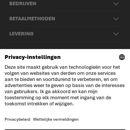
BEDRIJVEN
BETAALMETHODEN
LEVERING
© LOWA Sportschuhe GmbH
Aankondiging
Privacy
Cookies
Algemene voorwaarden
Concurrentievoorwaarden