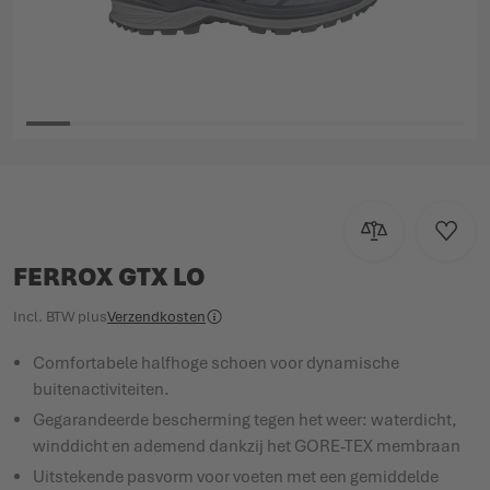
Ga naar het begin van de afbeeldingen-gallerij
Toevoegen om te
Voeg t
FERROX GTX LO
Incl. BTW
plus
Verzendkosten
Comfortabele halfhoge schoen voor dynamische
buitenactiviteiten.
Gegarandeerde bescherming tegen het weer: waterdicht,
winddicht en ademend dankzij het GORE-TEX membraan
Uitstekende pasvorm voor voeten met een gemiddelde