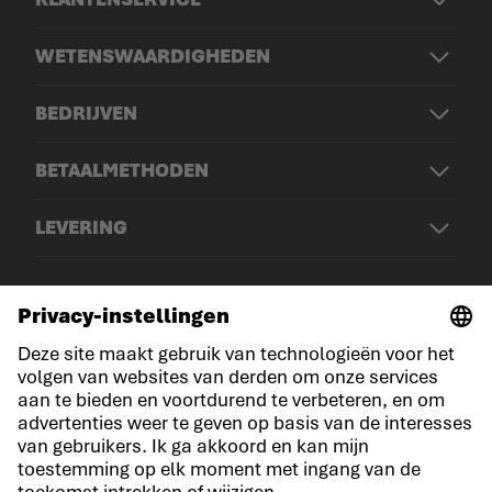
WETENSWAARDIGHEDEN
BEDRIJVEN
BETAALMETHODEN
LEVERING
© LOWA Sportschuhe GmbH
Aankondiging
Privacy
Cookies