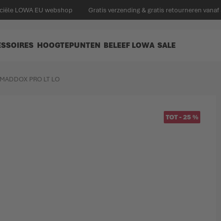
ficiële LOWA EU webshop
Gratis verzending & gratis retourneren vanaf
ESSOIRES
HOOGTEPUNTEN
BELEEF LOWA
SALE
MADDOX PRO LT LO
TOT
-
25
%