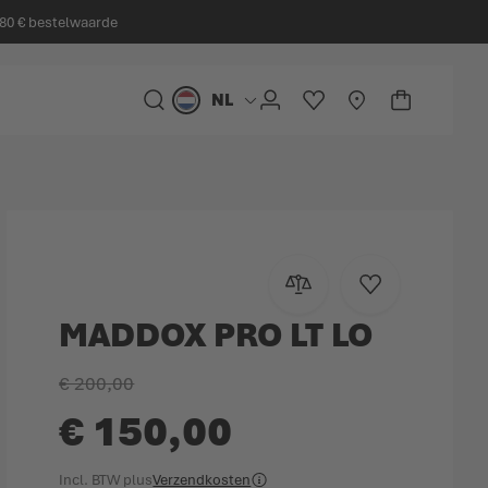
 80 € bestelwaarde
NL
Taal
ZOEK
ACCOUNT
VERLANGLIJST
STORELOCATOR
WINKELW
Minicart
Toevoegen om te vergelij
Voeg toe aan ver
MADDOX PRO LT LO
€ 200,00
€ 150,00
Incl. BTW
plus
Verzendkosten