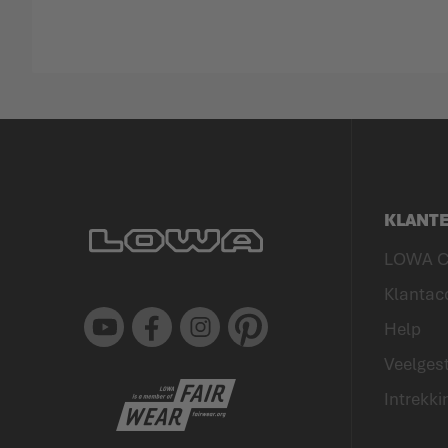
KLANT
LOWA C
Klantac
Youtube
Facebook
Instagram
Pinterest
Help
Veelgest
Intrekki