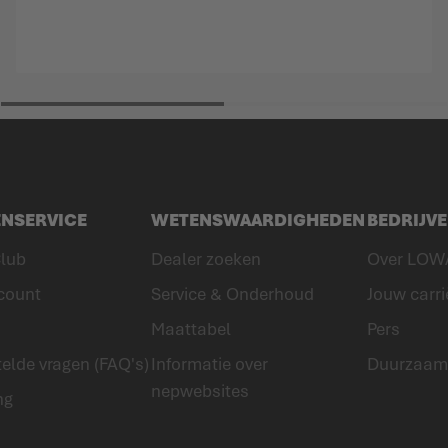
ENSERVICE
WETENSWAARDIGHEDEN
BEDRIJV
lub
Dealer zoeken
Over LOW
count
Service & Onderhoud
Jouw carri
Maattabel
Pers
elde vragen (FAQ's)
Informatie over
Duurzaam
nepwebsites
ng