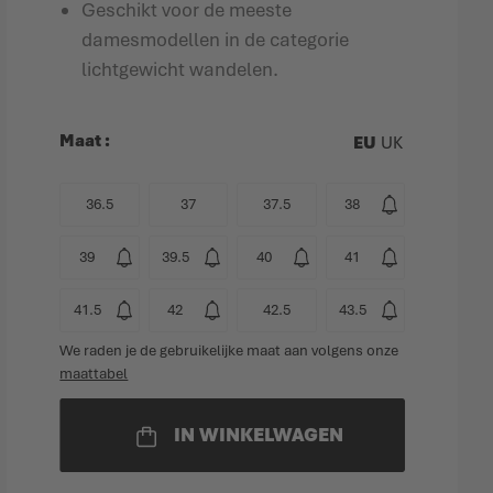
Geschikt voor de meeste
damesmodellen in de categorie
lichtgewicht wandelen.
Maat
EU
UK
36.5
37
37.5
38
39
39.5
40
41
41.5
42
42.5
43.5
We raden je de gebruikelijke maat aan volgens onze
maattabel
IN WINKELWAGEN