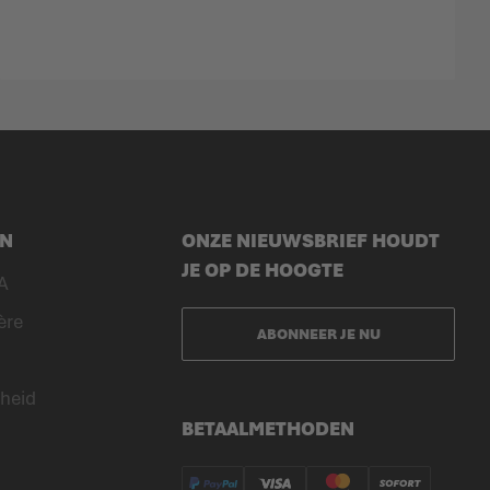
EN
ONZE NIEUWSBRIEF HOUDT
JE OP DE HOOGTE
A
ère
ABONNEER JE NU
heid
BETAALMETHODEN