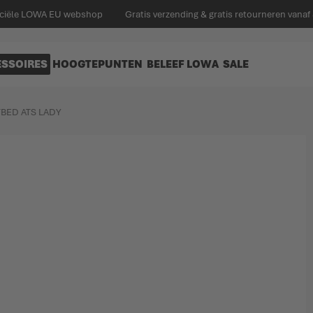
ficiële LOWA EU webshop
Gratis verzending & gratis retourneren vanaf
ESSOIRES
HOOGTEPUNTEN
BELEEF LOWA
SALE
BED ATS LADY