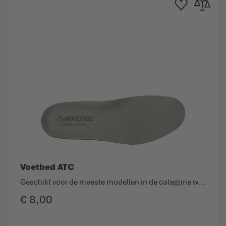
rlanglijst
n om te vergelijken
Toevoegen aan verla
Toevoegen o
Voetbed ATC
Geschikt voor de meeste modellen in de categorie wandelen.
€ 8,00