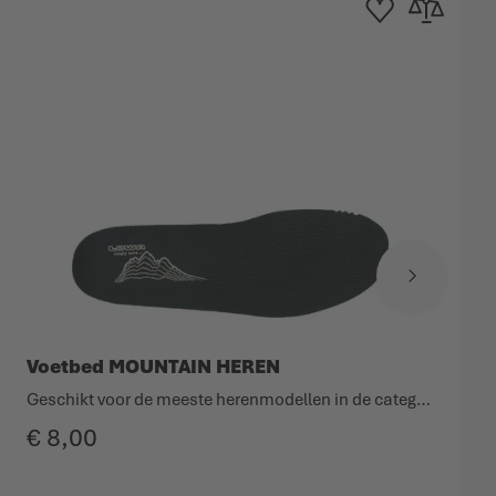
nglijst
m te vergelijken
Toevoegen aan verlang
Toevoegen om 
Voetbed MOUNTAIN HEREN
Geschikt voor de meeste herenmodellen in de categorieën Berg- en trekkingschoenen.
€ 8,00