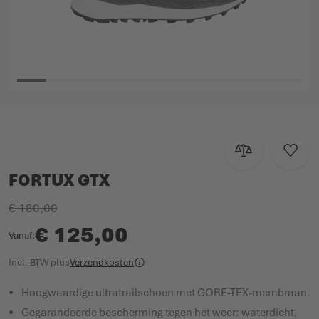
Ga naar het begin van de afbeeldingen-gallerij
Toevoegen om te
Voeg t
FORTUX GTX
€ 180,00
€ 125,00
Vanaf
Incl. BTW
plus
Verzendkosten
Hoogwaardige ultratrailschoen met GORE-TEX-membraan.
Gegarandeerde bescherming tegen het weer: waterdicht,