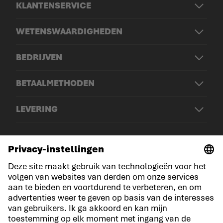
KLANTENSERVICE
WETENSWAARDIGHEDEN
BEDRIJVEN
BETAALMETHODEN
LEVERING
© LOWA Sportschuhe GmbH
Aankondiging
Privacy
Cookies