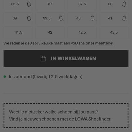
36.5
37
37.5
38
39
39.5
40
41
41.5
42
42.5
43.5
We raden je de gebruikelijke maat aan volgens onze
maattabel
IN WINKELWAGEN
In voorraad (levertijd 2-5 werkdagen)
Weet je niet zeker welke schoen bij jou past?
Vind je nieuwe schoenen met de
LOWA Shoefinder
.