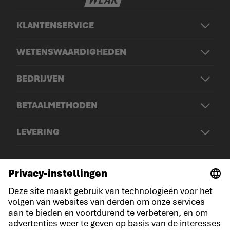
KLANTENSERVICE
WETENSWAARDIGHEDEN
BEDRIJVEN
BETAALMETHODEN
LEVERING
© LOWA Sportschuhe GmbH
Aankondiging
Privacy