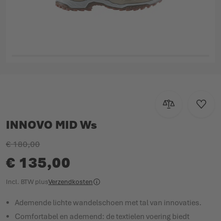
Ga naar het begin van de afbeeldingen-gallerij
Toevoegen om te
Voeg t
INNOVO MID Ws
€ 180,00
€ 135,00
Incl. BTW
plus
Verzendkosten
Ademende lichte wandelschoen met tal van innovaties.
Comfortabel en ademend: de textielen voering biedt