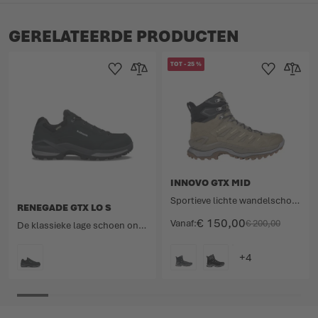
GERELATEERDE PRODUCTEN
TOT
-
25
%
Toevoegen aan verlanglijst
Toevoegen om te vergelijken
Toevoegen aan 
Toevoege
INNOVO GTX MID
Sportieve lichte wandelschoen met GORE-TEX-membraan.
RENEGADE GTX LO S
€ 150,00
Vanaf
€ 200,00
De klassieke lage schoen onder de multifunctionele schoenen.
KLEURCODE
KLEURCODE