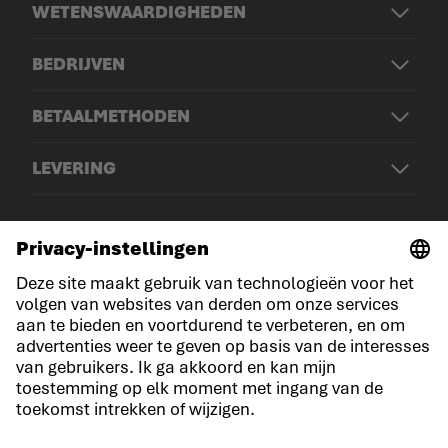
WETENSWAARDIGHEDEN
BEDRIJVEN
BETAALMETHODEN
LEVERING
© LOWA Sportschuhe GmbH
Aankondiging
Privacy
Cookies
Algemene voorwaarden