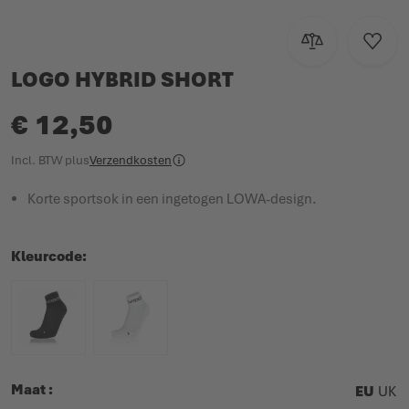
Toevoegen om te
Voeg t
LOGO HYBRID SHORT
€ 12,50
Incl. BTW
plus
Verzendkosten
Korte sportsok in een ingetogen LOWA-design.
Kleurcode
Maat
EU
UK