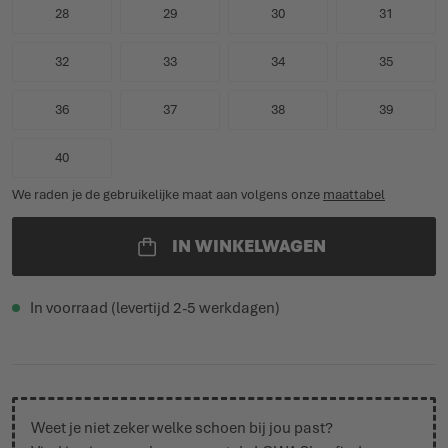
28
29
30
31
32
33
34
35
36
37
38
39
40
We raden je de gebruikelijke maat aan volgens onze
maattabel
IN WINKELWAGEN
In voorraad (levertijd 2-5 werkdagen)
Weet je niet zeker welke schoen bij jou past?