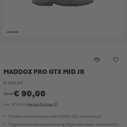
Ga naar het begin van de afbeeldingen-gallerij
Toevoegen om te
Voeg t
MADDOX PRO GTX MID JR
€ 120,00
€ 90,00
Vanaf
Incl. BTW
plus
Verzendkosten
Moderne kinderlaars met GORE-TEX membraan.
Gegarandeerde bescherming tegen het weer: waterdicht,