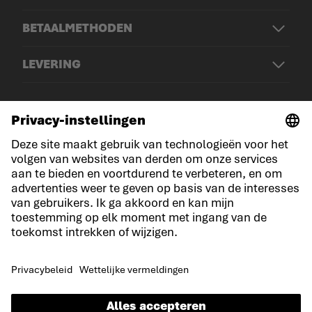
BETAALMETHODEN
LEVERING
© LOWA Sportschuhe GmbH
Aankondiging
Privacy
Cookies
Algemene voorwaarden
Concurrentievoorwaarden
Verklaring over toegankelijkheid