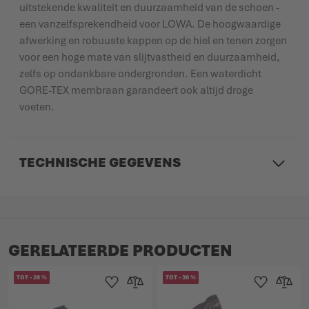
uitstekende kwaliteit en duurzaamheid van de schoen -
een vanzelfsprekendheid voor LOWA. De hoogwaardige
afwerking en robuuste kappen op de hiel en tenen zorgen
voor een hoge mate van slijtvastheid en duurzaamheid,
zelfs op ondankbare ondergronden. Een waterdicht
GORE-TEX membraan garandeert ook altijd droge
voeten.
TECHNISCHE GEGEVENS
GERELATEERDE PRODUCTEN
TOT
-
26
%
TOT
-
36
%
Toevoegen aan verlanglijst
Toevoegen om te vergelijken
Toevoegen aan 
Toevoege