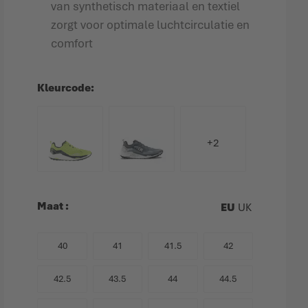
van synthetisch materiaal en textiel
zorgt voor optimale luchtcirculatie en
comfort
Kleurcode
+2
Maat
EU
UK
40
41
41.5
42
42.5
43.5
44
44.5