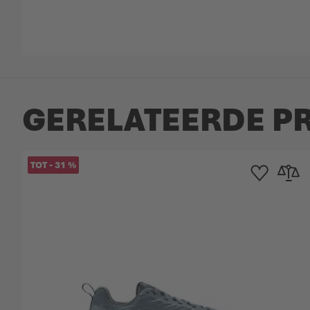
GERELATEERDE P
TOT
-
31
%
Toevoegen aan ve
Toevoege