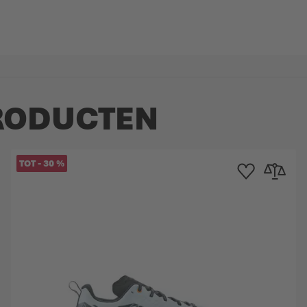
RODUCTEN
TOT
-
30
%
rlanglijst
n om te vergelijken
Toevoegen aan verla
Toevoegen o