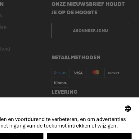
EN
ONZE NIEUWSBRIEF HOUDT
JE OP DE HOOGTE
A
ère
ABONNEER JE NU
heid
BETAALMETHODEN
LEVERING