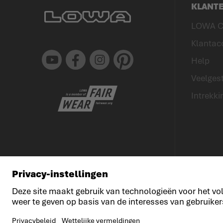
KLANT
LOWA C
Klantac
Youtube
Facebook
Instagram
Pinterest
Help
Veelgest
Intrekki