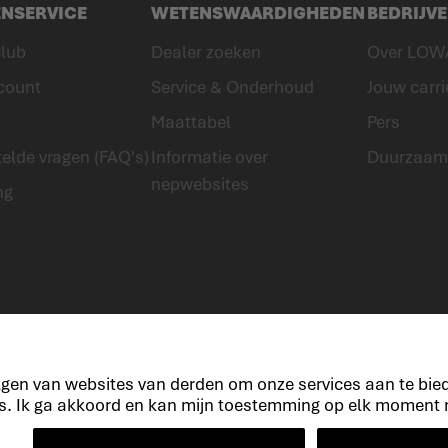
ENSERVICE
WETENSWAARDIGHEDEN
BEDRIJV
lub
Dealer zoeken
Over LOW
count
Service & Onderhoud
Jouw carri
Maattabel
Pers
elde vragen (FAQ's)
Informatie over
Duurzaam
nepwebsites
ng