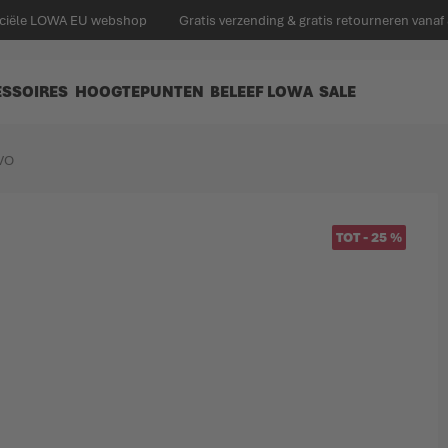
ficiële LOWA EU webshop
Gratis verzending & gratis retourneren vanaf
ESSOIRES
HOOGTEPUNTEN
BELEEF LOWA
SALE
VO
TOT
-
25
%