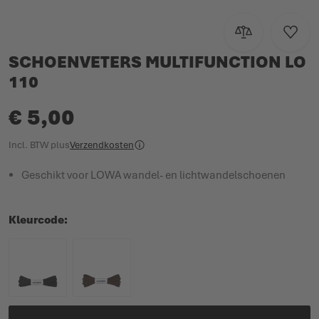
Toevoegen om te
Voeg t
SCHOENVETERS MULTIFUNCTION LO
110
€ 5,00
Incl. BTW
plus
Verzendkosten
Geschikt voor LOWA wandel- en lichtwandelschoenen
Kleurcode