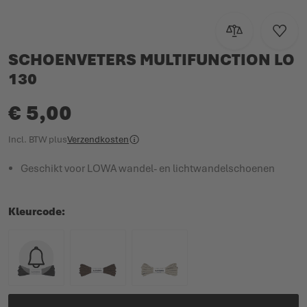
Toevoegen om te
Voeg t
SCHOENVETERS MULTIFUNCTION LO
130
€ 5,00
Incl. BTW
plus
Verzendkosten
Geschikt voor LOWA wandel- en lichtwandelschoenen
Kleurcode