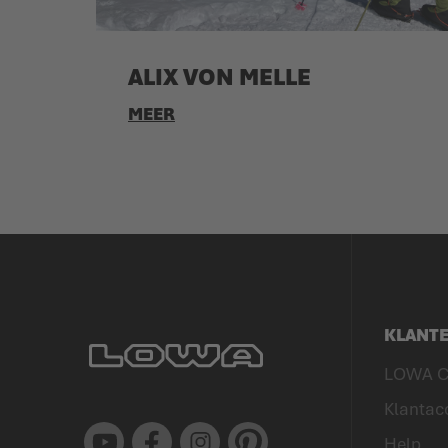
ALIX VON MELLE
MEER
KLANT
LOWA C
Klantac
Youtube
Facebook
Instagram
Pinterest
Help