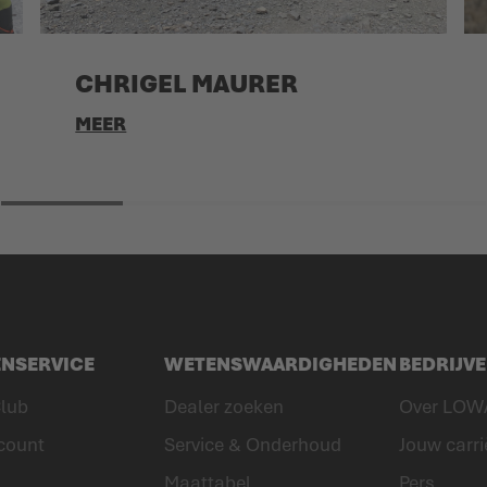
CHRIGEL MAURER
MEER
ENSERVICE
WETENSWAARDIGHEDEN
BEDRIJV
lub
Dealer zoeken
Over LOW
count
Service & Onderhoud
Jouw carri
Maattabel
Pers