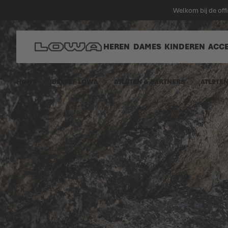
 hoofdinhoud
Welkom bij de of
Ga naar homepagina
HEREN
DAMES
KINDEREN
ACC
HOME
BELEEF LOWA
ATLETEN & PARTNERS
ATLETE