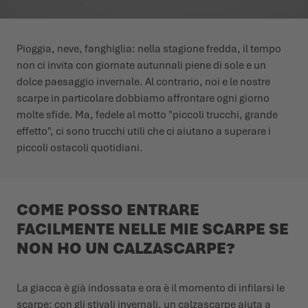
L'ESTATE CI ASPETTA LÀ FUORI
SCARPE INVERNALI
SCARPE INVERNALI
EVENTI
Pioggia, neve, fanghiglia: nella stagione fredda, il tempo
non ci invita con giornate autunnali piene di sole e un
LOWA PROFESSIONAL
LOWA PROFESSIONAL
PODCAST
dolce paesaggio invernale. Al contrario, noi e le nostre
scarpe in particolare dobbiamo affrontare ogni giorno
NEWS
molte sfide. Ma, fedele al motto "piccoli trucchi, grande
effetto", ci sono trucchi utili che ci aiutano a superare i
CARRIERA
piccoli ostacoli quotidiani.
COME POSSO ENTRARE
FACILMENTE NELLE MIE SCARPE SE
NON HO UN CALZASCARPE?
La giacca è già indossata e ora è il momento di infilarsi le
scarpe: con gli stivali invernali, un calzascarpe aiuta a