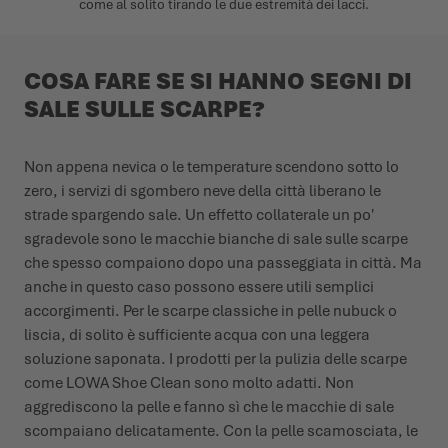
come al solito tirando le due estremità dei lacci.
COSA FARE SE SI HANNO SEGNI DI
SALE SULLE SCARPE?
Non appena nevica o le temperature scendono sotto lo
zero, i servizi di sgombero neve della città liberano le
strade spargendo sale. Un effetto collaterale un po'
sgradevole sono le macchie bianche di sale sulle scarpe
che spesso compaiono dopo una passeggiata in città. Ma
anche in questo caso possono essere utili semplici
accorgimenti. Per le scarpe classiche in pelle nubuck o
liscia, di solito è sufficiente acqua con una leggera
soluzione saponata. I prodotti per la pulizia delle scarpe
come LOWA Shoe Clean sono molto adatti. Non
aggrediscono la pelle e fanno sì che le macchie di sale
scompaiano delicatamente. Con la pelle scamosciata, le