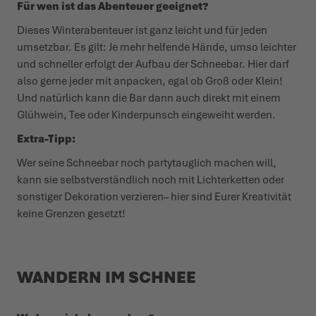
Für wen ist das Abenteuer geeignet?
Dieses Winter­abenteuer ist ganz leicht und für jeden
umsetzbar. Es gilt: Je mehr helfende Hände, umso leichter
und schneller erfolgt der Aufbau der Schneebar. Hier darf
also gerne jeder mit anpacken, egal ob Groß oder Klein!
Und natürlich kann die Bar dann auch direkt mit einem
Glühwein, Tee oder Kinder­punsch eingeweiht werden.
Extra-Tipp:
Wer seine Schneebar noch party­tauglich machen will,
kann sie selbst­ver­ständlich noch mit Lich­ter­ketten oder
sonstiger Deko­ration verzieren– hier sind Eurer Krea­tivität
keine Grenzen gesetzt!
WANDERN IM SCHNEE