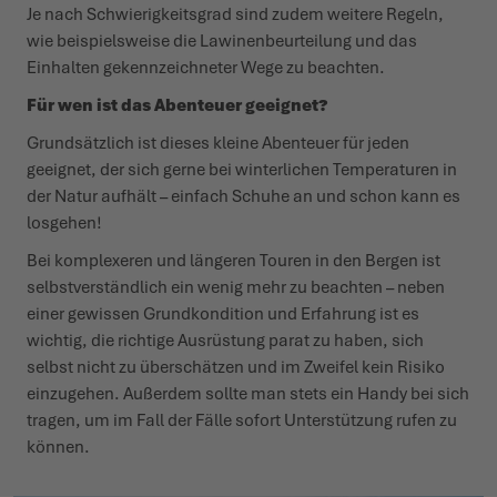
Je nach Schwie­rig­keitsgrad sind zudem weitere Regeln,
wie beispielsweise die Lawi­nen­be­ur­teilung und das
Einhalten gekenn­zeichneter Wege zu beachten.
Für wen ist das Abenteuer geeignet?
Grund­sätzlich ist dieses kleine Abenteuer für jeden
geeignet, der sich gerne bei winter­lichen Tempe­raturen in
der Natur aufhält – einfach Schuhe an und schon kann es
losgehen!
Bei komplexeren und längeren Touren in den Bergen ist
selbst­ver­ständlich ein wenig mehr zu beachten – neben
einer gewissen Grund­kon­dition und Erfahrung ist es
wichtig, die richtige Ausrüstung parat zu haben, sich
selbst nicht zu über­schätzen und im Zweifel kein Risiko
einzugehen. Außerdem sollte man stets ein Handy bei sich
tragen, um im Fall der Fälle sofort Unter­stützung rufen zu
können.