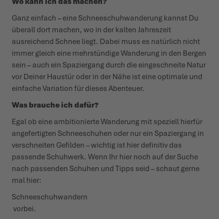
Wo kann ich das machen?
Ganz einfach – eine Schnee­schuh­wanderung kannst Du
überall dort machen, wo in der kalten Jahreszeit
ausreichend Schnee liegt. Dabei muss es natürlich nicht
immer gleich eine mehr­stündige Wanderung in den Bergen
sein – auch ein Spaziergang durch die einge­schneite Natur
vor Deiner Haustür oder in der Nähe ist eine optimale und
einfache Variation für dieses Abenteuer.
Was brauche ich dafür?
Egal ob eine ambi­tio­nierte Wanderung mit speziell hierfür
ange­fer­tigten Schnee­schuhen oder nur ein Spaziergang in
verschneiten Gefilden – wichtig ist hier definitiv das
passende Schuhwerk. Wenn Ihr hier noch auf der Suche
nach passenden Schuhen und Tipps seid – schaut gerne
mal hier:
Schneeschuhwandern
vorbei.