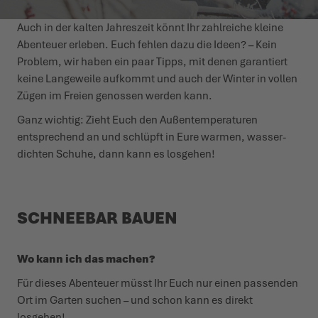
Auch in der kalten Jahreszeit könnt Ihr zahl­reiche kleine
WINTERSCHUHE
WINTERSCHUHE
IT'S TIME TO TAME THE TERRAIN!
EVENTS
Abenteuer erleben. Euch fehlen dazu die Ideen? – Kein
Problem, wir haben ein paar Tipps, mit denen garantiert
LOWA PROFESSIONAL
LOWA PROFESSIONAL
ZIEH LOS, ERLEBE MEHR!
PODCAST
keine Langeweile aufkommt und auch der Winter in vollen
Zügen im Freien genossen werden kann.
CHALLENGE ACCEPTED – WENN DIE BERGE NACH DIR
PRESSE
Ganz wichtig: Zieht Euch den Außen­tem­pe­raturen
RUFEN
entsprechend an und schlüpft in Eure warmen, wasser­
KARRIERE
dichten Schuhe, dann kann es losgehen!
DER SOMMER WARTET DRAUSSEN
SCHNEEBAR BAUEN
Wo kann ich das machen?
Für dieses Abenteuer müsst Ihr Euch nur einen passenden
Ort im Garten suchen – und schon kann es direkt
losgehen!