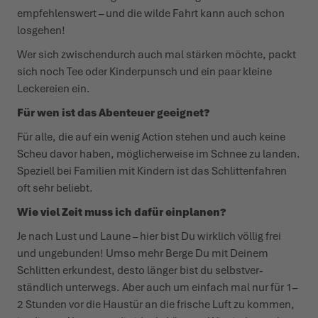
empfeh­lenswert – und die wilde Fahrt kann auch schon
losgehen!
Wer sich zwischendurch auch mal stärken möchte, packt
sich noch Tee oder Kinder­punsch und ein paar kleine
Leckereien ein.
Für wen ist das Abenteuer geeignet?
Für alle, die auf ein wenig Action stehen und auch keine
Scheu davor haben, mögli­cherweise im Schnee zu landen.
Speziell bei Familien mit Kindern ist das Schlit­ten­fahren
oft sehr beliebt.
Wie viel Zeit muss ich dafür einplanen?
Je nach Lust und Laune – hier bist Du wirklich völlig frei
und unge­bunden! Umso mehr Berge Du mit Deinem
Schlitten erkundest, desto länger bist du selbst­ver­
ständlich unterwegs. Aber auch um einfach mal nur für 1–
2 Stunden vor die Haustür an die frische Luft zu kommen,