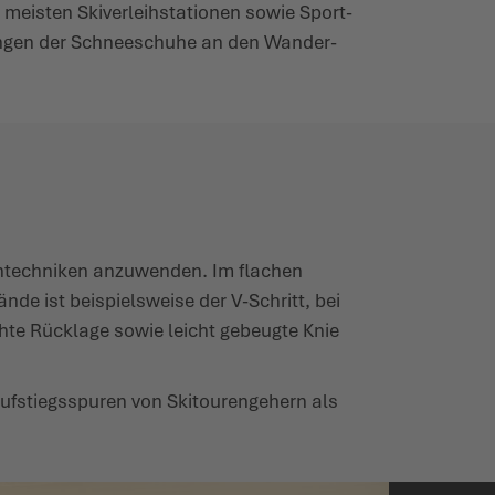
eisten Skive­r­leih­sta­tionen sowie Sport­
­gungen der Schnee­schuhe an den Wander­
htechniken anzu­wenden. Im flachen
de ist beispielsweise der V-Schritt, bei
chte Rücklage sowie leicht gebeugte Knie
fstiegs­spuren von Skitou­ren­gehern als