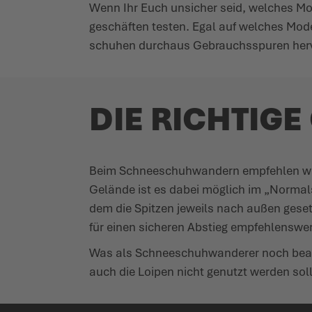
Wenn Ihr Euch unsicher seid, welches Model
ge­schäften testen. Egal auf welches Mode
schuhen durchaus Gebrauchsspuren herv
DIE RICHTIG
Beim Schnee­schuh­wandern empfehlen wir
Gelände ist es dabei möglich im „Nor­mal­
dem die Spitzen jeweils nach außen gesetz
für einen sicheren Abstieg empfeh­lenswer
Was als Schnee­schuh­wanderer noch beach
auch die Loipen nicht genutzt werden soll