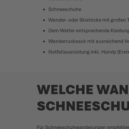
Schnee­schuhe
Wander- oder Skistöcke mit großen T
Dem Wetter entspre­chende Kleidun
Wander­rucksack mit ausreichend V
Notfal­l­aus­rüstung inkl. Handy (Er
WELCHE WAND
SCHNEE­SCH
Für Schnee­schuh­wanderungen empfehlen w