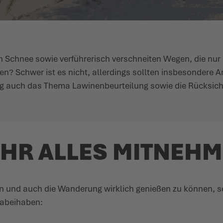
en Schnee sowie verfüh­rerisch verschneiten Wegen, die nu
n? Schwer ist es nicht, allerdings sollten insbe­sondere A
auch das Thema Lawi­nen­be­ur­teilung sowie die Rücksic
IHR ALLES MITNEHM
in und auch die Wanderung wirklich genießen zu können, sol
abeihaben: