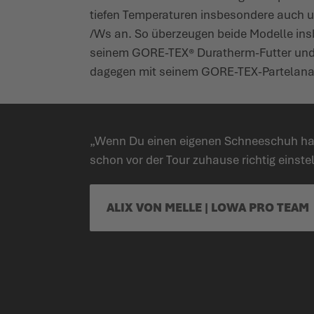
tiefen Tempe­raturen insbe­sondere auch
/Ws an. So über­zeugen beide Modelle in
seinem GORE-TEX® Duratherm-Futter und s
dagegen mit seinem GORE-TEX-Partelana-F
„Wenn Du einen eigenen Schneeschuh hast
schon vor der Tour zuhause richtig einstel
ALIX VON MELLE | LOWA PRO TEAM