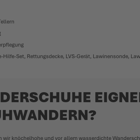
ellern
g
erpflegung
ste-Hilfe-Set, Rettungsdecke, LVS-Gerät, Lawi­nensonde, Law
ER­SCHUHE EIGNE
UH­WANDERN?
ir knöchelhohe und vor allem wasser­dichte Wander­schuhe