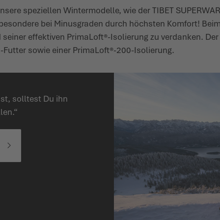
 unsere speziellen Winter­modelle, wie der TIBET SUPERW
sbe­sondere bei Minus­graden durch höchsten Komfort! B
einer effektiven PrimaLoft®-Isolierung zu verdanken. De
utter sowie einer PrimaLoft®-200-Isolierung.
, solltest Du ihn
len.“