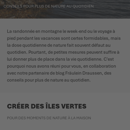
CONSEILS POUR PLUS DE NATURE AU QUOTIDIEN
L'ÉTÉ NOUS ATTEND DEHORS
CHAUSSURES D'HIVER
CHAUSSURES D'HIVER
ÉVÉNEMENTS
LOWA PROFESSIONAL
LOWA PROFESSIONAL
PODCAST
La randonnée en montagne le week-end ou le voyage à
pied pendant les vacances sont certes formidables, mais
PRESSE
la dose quotidienne de nature fait souvent défaut au
quotidien. Pourtant, de petites mesures peuvent suffire à
lui donner plus de place dans la vie quotidienne. C'est
CARRIÈRE
pourquoi nous avons réuni pour vous, en collaboration
avec notre partenaire de blog Fräulein Draussen, des
conseils pour plus de nature au quotidien.
CRÉER DES ÎLES VERTES
POUR DES MOMENTS DE NATURE À LA MAISON