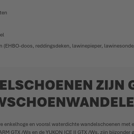
ten
el
oon (EHBO-doos, reddingsdeken, lawinepieper, lawinesond
LSCHOENEN ZIJN 
WSCHOENWANDELE
enkelhoge en vooral waterdichte wandelschoenen met een
M GTX /Ws en de YUKON ICE II GTX /Ws, zijn bijzonder ge