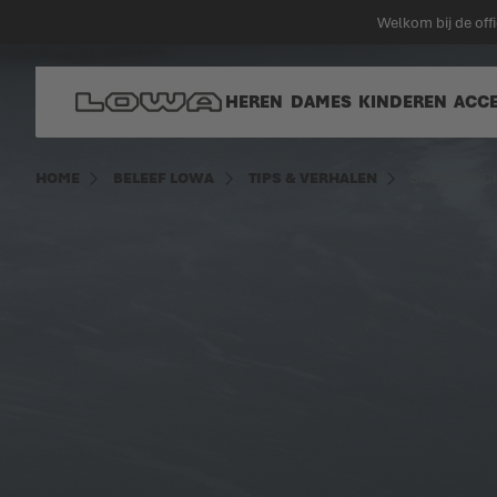
 hoofdinhoud
Welkom bij de of
Ga naar homepagina
HEREN
DAMES
KINDEREN
ACC
HOME
BELEEF LOWA
TIPS & VERHALEN
SNEEUWSC