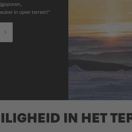
tijgsporen,
ker in open terrein!"
ILIGHEID IN HET TE